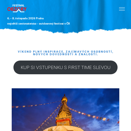
6. - 8. listopadu 2026 Praha
největší cestovatelsko - outdoorový festival v ČR
VÍKEND PLNÝ INSPIRACE, ZAJÍMAVÝCH OSOBNOSTÍ,
NOVÝCH DOVEDNOSTÍ A ZNALOSTÍ.
KUP SI VSTUPENKU S FIRST TIME SLEVOU