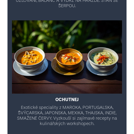
UZLOVÁNÍ, BALANC A VÝDRŽ NA HRAZDĚ. STAŇ SE
ŠERPOU.
OCHUTNEJ
Exotické speciality z MAROKA, PORTUGALSKA,
ŠVÝCARSKA, JAPONSKA, MEXIKA, THAJSKA, INDIE,
SMAŽENÉ ČERVY. Vyzkouší si zajímavé recepty na
kulinářských workshopech.