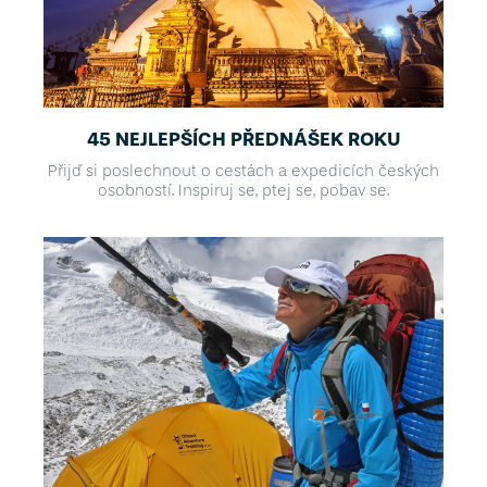
45 NEJLEPŠÍCH PŘEDNÁŠEK ROKU
Přijď si poslechnout o cestách a expedicích českých
osobností. Inspiruj se, ptej se, pobav se.