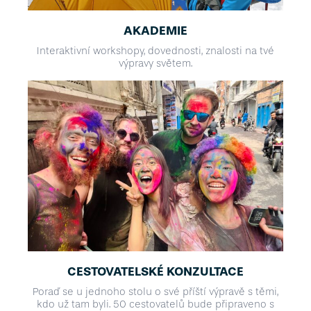
AKADEMIE
Interaktivní workshopy, dovednosti, znalosti na tvé
výpravy světem.
CESTOVATELSKÉ KONZULTACE
Poraď se u jednoho stolu o své příští výpravě s těmi,
kdo už tam byli. 50 cestovatelů bude připraveno s