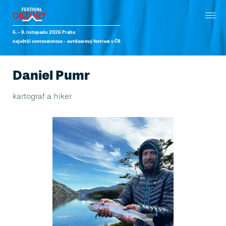
6. - 8. listopadu 2026 Praha
největší cestovatelsko - outdoorový festival v ČR
Daniel Pumr
kartograf a hiker