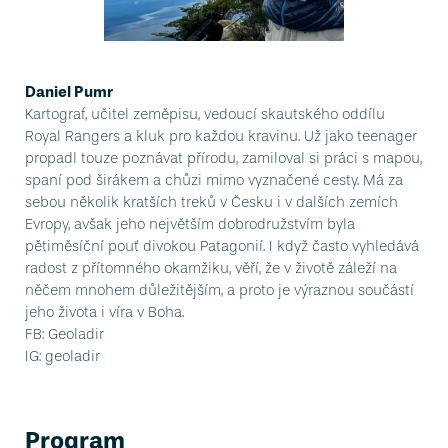
Daniel Pumr
Kartograf, učitel zeměpisu, vedoucí skautského oddílu
Royal Rangers a kluk pro každou kravinu. Už jako teenager
propadl touze poznávat přírodu, zamiloval si práci s mapou,
spaní pod širákem a chůzi mimo vyznačené cesty. Má za
sebou několik kratších treků v Česku i v dalších zemích
Evropy, avšak jeho největším dobrodružstvím byla
pětiměsíční pouť divokou Patagonií. I když často vyhledává
radost z přítomného okamžiku, věří, že v životě záleží na
něčem mnohem důležitějším, a proto je výraznou součástí
jeho života i víra v Boha.
FB: Geoladir
IG: geoladir
Program