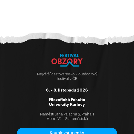
Největší cestovatelsko - outdoorový
festival v ČR
6. - 8. listopadu 2026
Filozofická Fakulta
Univerzity Karlovy
Náměstí Jana Palacha 2, Praha 1
Metro “A” - Staroměstská
Koupit vstupenky