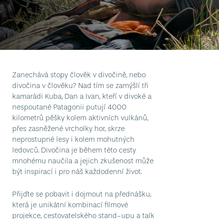
Zanechává stopy člověk v divočině, nebo
divočina v člověku? Nad tím se zamýšlí tři
kamarádi Kuba, Dan a Ivan, kteří v divoké a
nespoutané Patagonii putují 4000
kilometrů pěšky kolem aktivních vulkánů,
přes zasněžené vrcholky hor, skrze
neprostupné lesy i kolem mohutných
ledovců. Divočina je během této cesty
mnohému naučila a jejich zkušenost může
být inspirací i pro náš každodenní život.
Přijďte se pobavit i dojmout na přednášku,
která je unikátní kombinací filmové
projekce, cestovatelského stand-upu a talk