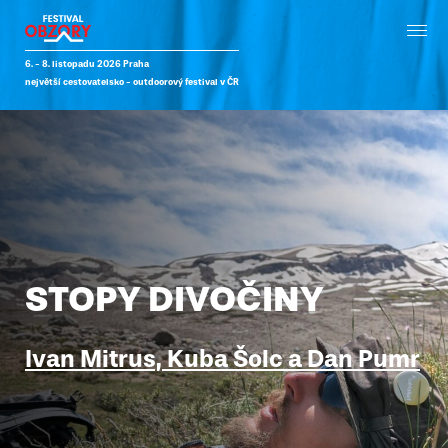
6. - 8. listopadu 2026 Praha
největší cestovatelsko - outdoorový festival v ČR
STOPY DIVOČINY
Ivan Mitrus, Kuba Šolc a Dan Pumr