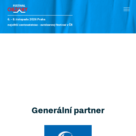
6. - 8. listopadu 2026 Praha
největší cestovatelsko - outdoorový festival v ČR
SÁL
KOLUMBUS
(200)
Generální partner