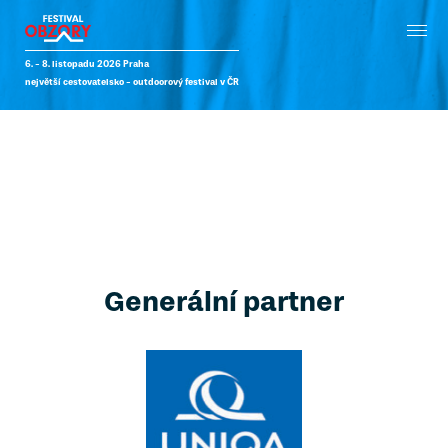
6. - 8. listopadu 2026 Praha
největší cestovatelsko - outdoorový festival v ČR
Sál 219
Generální partner